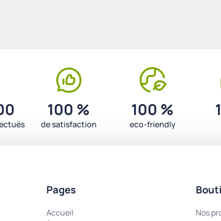
00
100 %
100 %
fectués
de satisfaction
eco-friendly
Pages
Bout
Accueil
Nos pr