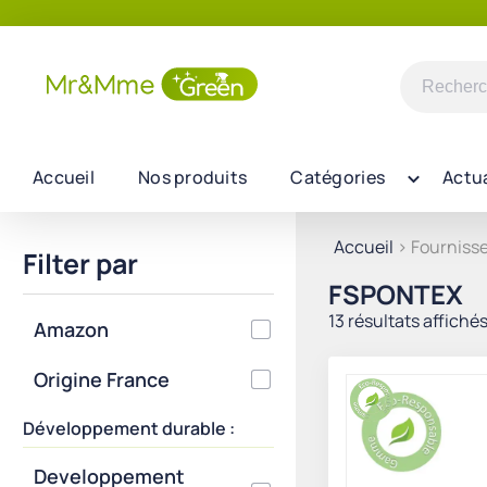
Recherch
pour :
Accueil
Nos produits
Catégories
Actua
Accueil
> Fourniss
Filter par
FSPONTEX
13 résultats affiché
Amazon
Origine France
Développement durable :
Developpement