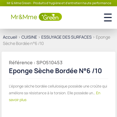
Mr & Mme Green : Produits d'hygiène et d'entretien haute performance
Accueil
>
CUISINE
>
ESSUYAGE DES SURFACES
> Eponge
Sèche Bordée n°6 /10
Référence : SPO510453
Eponge Sèche Bordée N°6 /10
L'éponge sèche bordée cellulosique possède une croûte qui
améliore sa résistance à la torsion. Elle possède un…
En
savoir plus