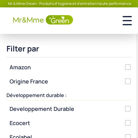
Produits écoresponsables – Agissez pour la planète avec nous !
…
Filter par
Amazon
Origine France
Développement durable :
Developpement Durable
Ecocert
Ecolabel