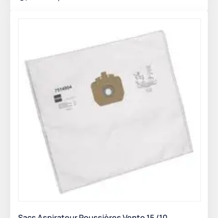
Sacs Aspirateur Poussières Vento 15 /10