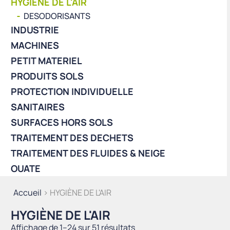
HYGIÈNE DE L'AIR
DESODORISANTS
INDUSTRIE
MACHINES
PETIT MATERIEL
PRODUITS SOLS
PROTECTION INDIVIDUELLE
SANITAIRES
SURFACES HORS SOLS
TRAITEMENT DES DECHETS
TRAITEMENT DES FLUIDES & NEIGE
OUATE
Accueil
> HYGIÈNE DE L'AIR
HYGIÈNE DE L'AIR
Trié
Affichage de 1–24 sur 51 résultats