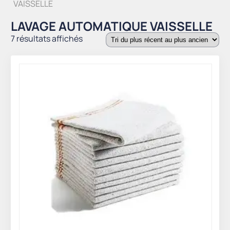
VAISSELLE
LAVAGE AUTOMATIQUE VAISSELLE
Trié
7 résultats affichés
du
plus
récent
au
plus
ancien