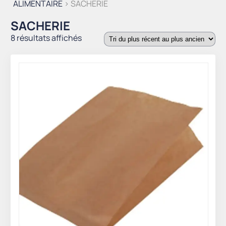
ALIMENTAIRE
> SACHERIE
SACHERIE
Trié
8 résultats affichés
du
plus
récent
au
plus
ancien