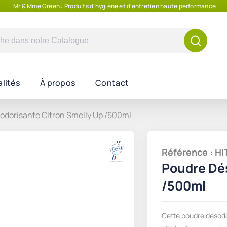
Mr & Mme Green : Produits d'hygiène et d'entretien haute performance
e
lités
À propos
Contact
odorisante Citron Smelly Up /500ml
Référence : 
Poudre Dés
/500ml
Cette poudre désodor