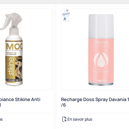
iance Stikine Anti
Recharge Doss Spray Davania 
l
/6
us
En savoir plus