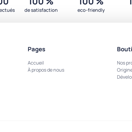
00
100 %
100 %
fectués
de satisfaction
eco-friendly
Pages
Bout
Accueil
Nos pr
À propos de nous
Origin
Dévelo