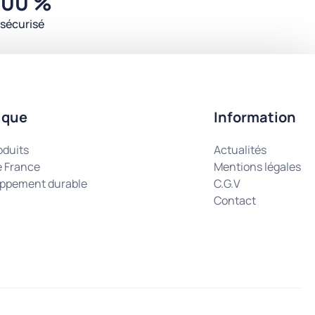
100 %
sécurisé
ique
Information
oduits
Actualités
e France
Mentions légales
ppement durable
C.G.V
Contact