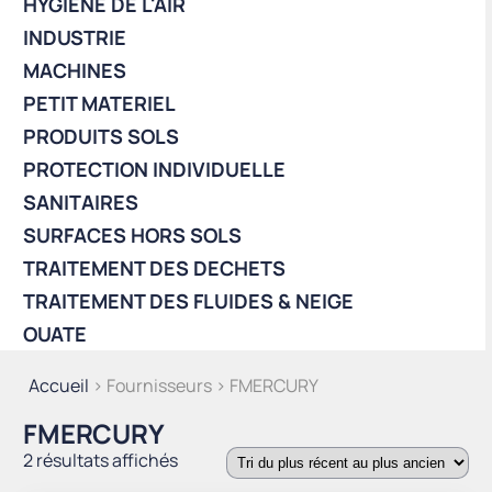
HYGIÈNE DE L'AIR
INDUSTRIE
MACHINES
PETIT MATERIEL
PRODUITS SOLS
PROTECTION INDIVIDUELLE
SANITAIRES
SURFACES HORS SOLS
TRAITEMENT DES DECHETS
TRAITEMENT DES FLUIDES & NEIGE
OUATE
Accueil
> Fournisseurs > FMERCURY
FMERCURY
Trié
2 résultats affichés
du