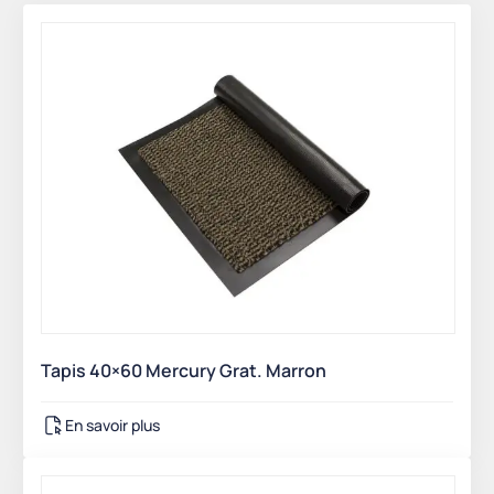
plus
récent
au
plus
ancien
Tapis 40×60 Mercury Grat. Marron
En savoir plus