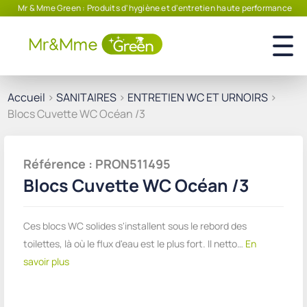
Mr & Mme Green : Produits d'hygiène et d'entretien haute performance
Accueil
>
SANITAIRES
>
ENTRETIEN WC ET URNOIRS
>
Blocs Cuvette WC Océan /3
Référence : PRON511495
Blocs Cuvette WC Océan /3
Ces blocs WC solides s'installent sous le rebord des
toilettes, là où le flux d'eau est le plus fort. Il netto…
En
savoir plus