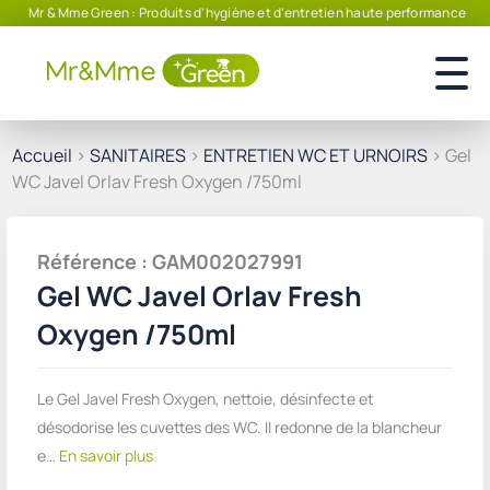
Mr & Mme Green : Produits d'hygiène et d'entretien haute performance
Accueil
>
SANITAIRES
>
ENTRETIEN WC ET URNOIRS
> Gel
WC Javel Orlav Fresh Oxygen /750ml
Référence : GAM002027991
Gel WC Javel Orlav Fresh
Oxygen /750ml
Le Gel Javel Fresh Oxygen, nettoie, désinfecte et
désodorise les cuvettes des WC. Il redonne de la blancheur
e…
En savoir plus