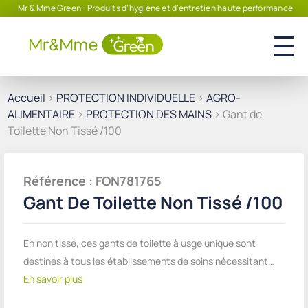
Mr & Mme Green : Produits d'hygiène et d'entretien haute performance
Accueil
>
PROTECTION INDIVIDUELLE
>
AGRO-
ALIMENTAIRE
>
PROTECTION DES MAINS
> Gant de
Toilette Non Tissé /100
Référence : FON781765
Gant De Toilette Non Tissé /100
En non tissé, ces gants de toilette à usge unique sont
destinés à tous les établissements de soins nécessitant…
En savoir plus