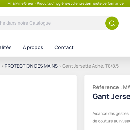
Mr & Mme Green : Produits d'hygiène et d'entretien haute performance
e
lités
À propos
Contact
>
PROTECTION DES MAINS
> Gant Jersette Adhé. T8/8,5
Référence : 
Gant Jerse
Aisance des gestes :
de couture au nivea