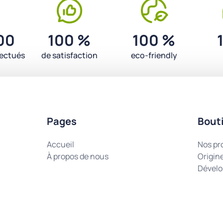
00
100 %
100 %
fectués
de satisfaction
eco-friendly
Pages
Bout
Accueil
Nos pr
À propos de nous
Origin
Dévelo