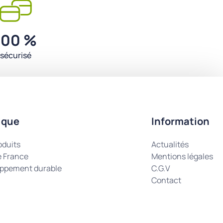
100 %
sécurisé
ique
Information
oduits
Actualités
e France
Mentions légales
ppement durable
C.G.V
Contact