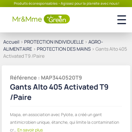
Produits écoresponsables – Agissez pour la planète avec nous !
Accueil
>
PROTECTION INDIVIDUELLE
>
AGRO-
ALIMENTAIRE
>
PROTECTION DES MAINS
> Gants Alto 405
Activated T9 /Paire
Référence : MAP3440520T9
Gants Alto 405 Activated T9
/Paire
Mapa, en association avec Pylote, a créé un gant
antimicrobien unique, étanche, qui limite la contamination
cr…
En savoir plus