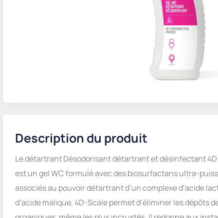
Description du produit
Le détartrant Désodorisant détartrant et désinfectant 4D
est un gel WC formulé avec des biosurfactans ultra-puis
associés au pouvoir détartrant d’un complexe d’acide lact
d’acide malique, 4D-Scale permet d’éliminer les dépôts de
organiques, même les plus incrustés. Il redonne aux instal