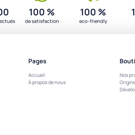
00
100 %
100 %
fectués
de satisfaction
eco-friendly
Pages
Bout
Accueil
Nos pr
À propos de nous
Origin
Dévelo