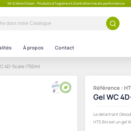
Mr & Mme Green : Produits d'hygiène et d'entretien haute performance
e
lités
À propos
Contact
C 4D-Scale /750ml
Référence : 
Gel WC 4D
Le détartrant Désod
HTS Bio est un gel 