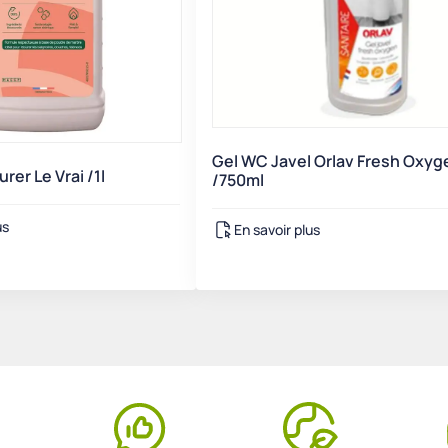
Gel WC Javel Orlav Fresh Oxyg
er Le Vrai /1l
/750ml
us
En savoir plus