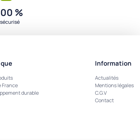
100 %
sécurisé
ique
Information
oduits
Actualités
e France
Mentions légales
ppement durable
C.G.V
Contact