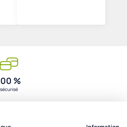
100 %
sécurisé
ique
Information