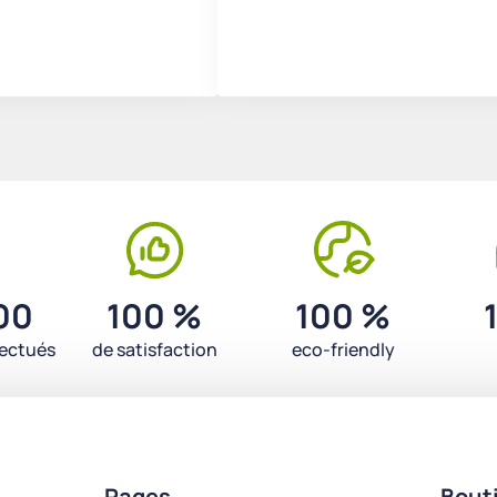
00
100 %
100 %
fectués
de satisfaction
eco-friendly
Pages
Bout