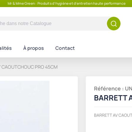
Mr & Mme Green : Produits d'hygiène et d'entretien haute performance
e
lités
À propos
Contact
V CAOUTCHOUC PRO 45CM
Référence : 
BARRETT 
BARRETT AV CAOU