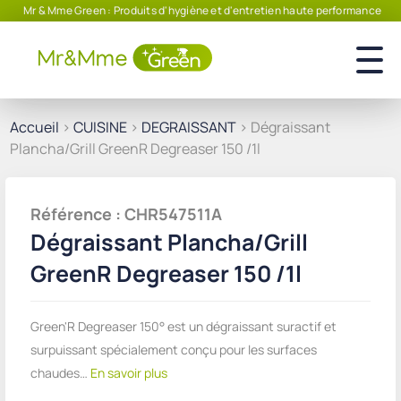
Mr & Mme Green : Produits d'hygiène et d'entretien haute performance
Accueil
>
CUISINE
>
DEGRAISSANT
> Dégraissant
Plancha/Grill GreenR Degreaser 150 /1l
Référence : CHR547511A
Dégraissant Plancha/Grill
GreenR Degreaser 150 /1l
Green'R Degreaser 150° est un dégraissant suractif et
surpuissant spécialement conçu pour les surfaces
chaudes…
En savoir plus