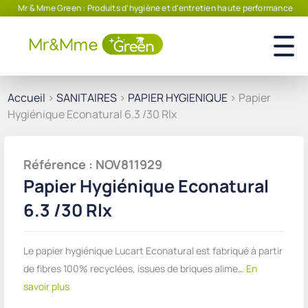
Mr & Mme Green : Produits d'hygiène et d'entretien haute performance
Accueil
>
SANITAIRES
>
PAPIER HYGIENIQUE
> Papier
Hygiénique Econatural 6.3 /30 Rlx
Référence : NOV811929
Papier Hygiénique Econatural
6.3 /30 Rlx
Le papier hygiénique Lucart Econatural est fabriqué à partir
de fibres 100% recyclées, issues de briques alime…
En
savoir plus