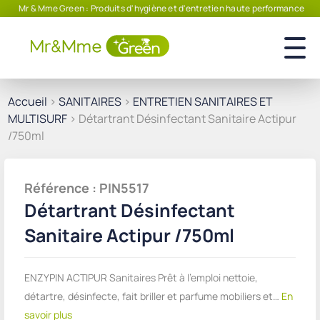
Mr & Mme Green : Produits d'hygiène et d'entretien haute performance
Accueil
>
SANITAIRES
>
ENTRETIEN SANITAIRES ET
MULTISURF
> Détartrant Désinfectant Sanitaire Actipur
/750ml
Référence : PIN5517
Détartrant Désinfectant
Sanitaire Actipur /750ml
ENZYPIN ACTIPUR Sanitaires Prêt à l'emploi nettoie,
détartre, désinfecte, fait briller et parfume mobiliers et…
En
savoir plus