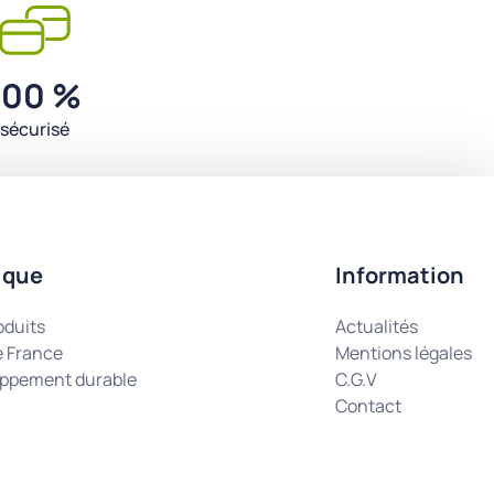
100 %
sécurisé
ique
Information
oduits
Actualités
e France
Mentions légales
ppement durable
C.G.V
Contact