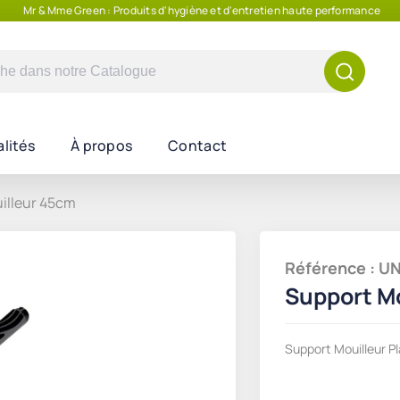
Mr & Mme Green : Produits d'hygiène et d'entretien haute performance
e
lités
À propos
Contact
illeur 45cm
Référence : 
Support M
Support Mouilleur P