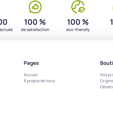
00
100 %
100 %
fectués
de satisfaction
eco-friendly
Pages
Bout
Accueil
Nos pr
À propos de nous
Origin
Dévelo