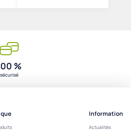
100 %
sécurisé
ique
Information
oduits
Actualités