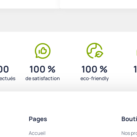
00
100 %
100 %
fectués
de satisfaction
eco-friendly
Pages
Bout
Accueil
Nos pr