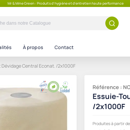
Mr & Mme Green : Produits d'hygiène et d'entretien haute performance
e
lités
À propos
Contact
 Dévidage Central Econat. /2x1000F
Référence : 
Essuie-Tou
/2x1000F
Produites à partir d