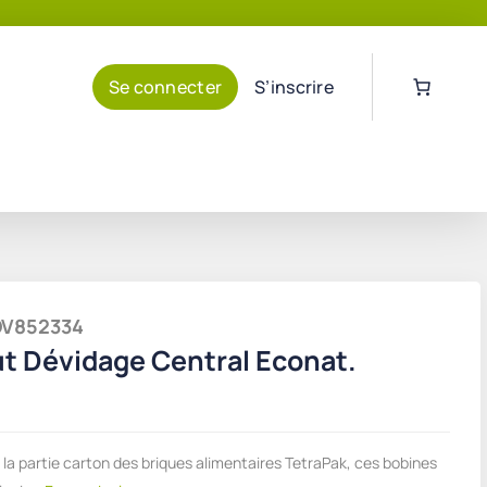
Se connecter
S’inscrire
NOV852334
t Dévidage Central Econat.
e la partie carton des briques alimentaires TetraPak, ces bobines