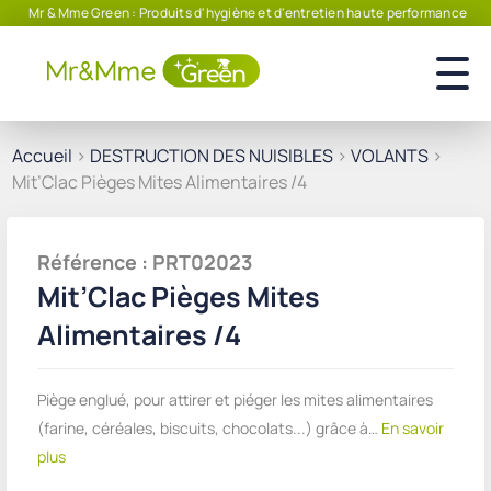
Mr & Mme Green : Produits d'hygiène et d'entretien haute performance
Accueil
>
DESTRUCTION DES NUISIBLES
>
VOLANTS
>
Mit’Clac Pièges Mites Alimentaires /4
Référence : PRT02023
Mit’Clac Pièges Mites
Alimentaires /4
Piège englué, pour attirer et piéger les mites alimentaires
(farine, céréales, biscuits, chocolats...) grâce à…
En savoir
plus