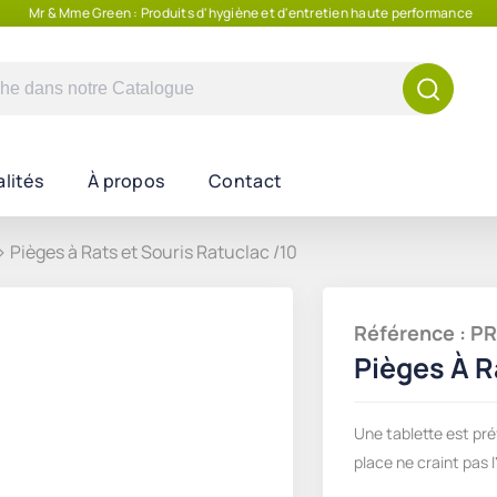
Mr & Mme Green : Produits d'hygiène et d'entretien haute performance
e
lités
À propos
Contact
> Pièges à Rats et Souris Ratuclac /10
Référence : 
Pièges À R
Une tablette est pré
place ne craint pas 