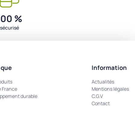
100 %
sécurisé
ique
Information
oduits
Actualités
e France
Mentions légales
ppement durable
C.G.V
Contact