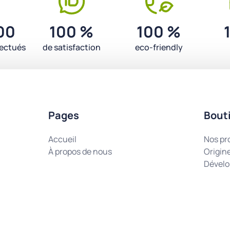
00
100 %
100 %
fectués
de satisfaction
eco-friendly
Pages
Bout
Accueil
Nos pr
À propos de nous
Origin
Dévelo