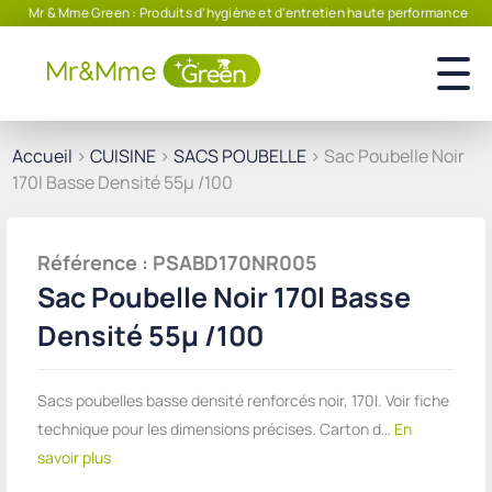
Mr & Mme Green : Produits d'hygiène et d'entretien haute performance
Accueil
>
CUISINE
>
SACS POUBELLE
> Sac Poubelle Noir
170l Basse Densité 55µ /100
Référence : PSABD170NR005
Sac Poubelle Noir 170l Basse
Densité 55µ /100
Sacs poubelles basse densité renforcés noir, 170l. Voir fiche
technique pour les dimensions précises. Carton d…
En
savoir plus