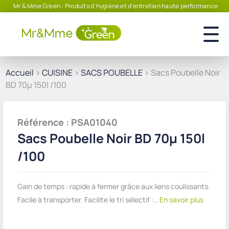
Mr & Mme Green : Produits d'hygiène et d'entretien haute performance
Accueil
>
CUISINE
>
SACS POUBELLE
> Sacs Poubelle Noir
BD 70µ 150l /100
Référence : PSA01040
Sacs Poubelle Noir BD 70µ 150l
/100
Gain de temps : rapide à fermer grâce aux liens coulissants.
Facile à transporter. Facilite le tri sélectif :…
En savoir plus