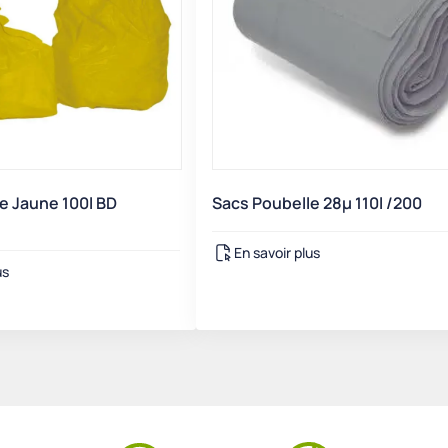
e Jaune 100l BD
Sacs Poubelle 28µ 110l /200
En savoir plus
us