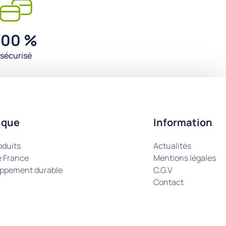
100 %
sécurisé
ique
Information
oduits
Actualités
e France
Mentions légales
ppement durable
C.G.V
Contact