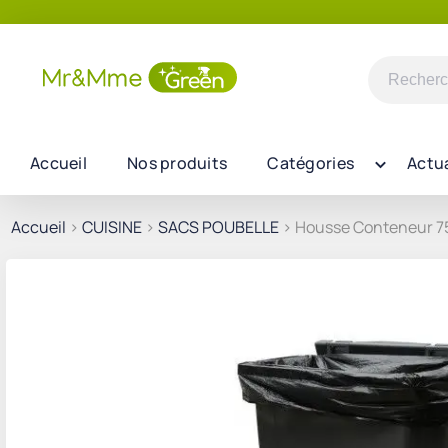
Recherch
pour :
Accueil
Nos produits
Catégories
Actua
Accueil
>
CUISINE
>
SACS POUBELLE
> Housse Conteneur 75