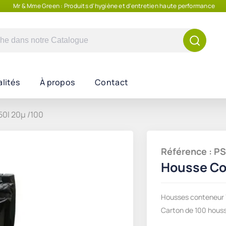
Mr & Mme Green : Produits d'hygiène et d'entretien haute performance
e
lités
À propos
Contact
0l 20µ /100
Référence : 
Housse Co
Housses conteneur 7
Carton de 100 hous