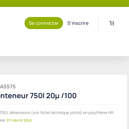
Se connecter
S’inscrire
PSA5575
nteneur 750l 20µ /100
50l, dimensions (voir fiche technique jointe) en polythène HR.
ses.
En savoir plus