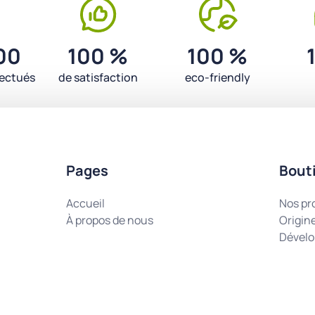
00
100 %
100 %
fectués
de satisfaction
eco-friendly
Pages
Bout
Accueil
Nos pr
À propos de nous
Origin
Dévelo