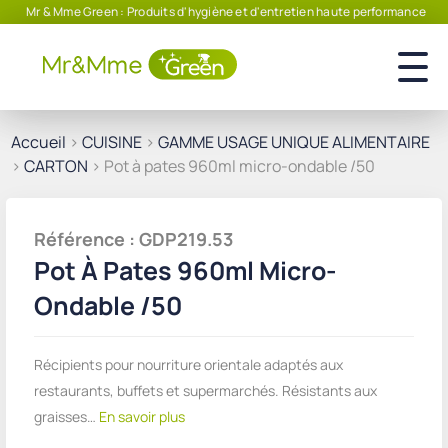
Mr & Mme Green : Produits d'hygiène et d'entretien haute performance
Accueil
>
CUISINE
>
GAMME USAGE UNIQUE ALIMENTAIRE
>
CARTON
> Pot à pates 960ml micro-ondable /50
Référence : GDP219.53
Pot À Pates 960ml Micro-
Ondable /50
Récipients pour nourriture orientale adaptés aux
restaurants, buffets et supermarchés. Résistants aux
graisses…
En savoir plus