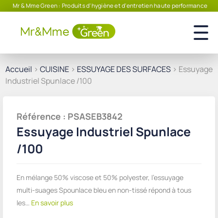
Mr & Mme Green : Produits d'hygiène et d'entretien haute performance
Accueil
>
CUISINE
>
ESSUYAGE DES SURFACES
> Essuyage
Industriel Spunlace /100
Référence : PSASEB3842
Essuyage Industriel Spunlace
/100
En mélange 50% viscose et 50% polyester, l'essuyage
multi-suages Spounlace bleu en non-tissé répond à tous
les…
En savoir plus