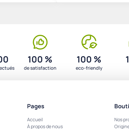
00
100 %
100 %
fectués
de satisfaction
eco-friendly
Pages
Bout
Accueil
Nos pr
À propos de nous
Origin