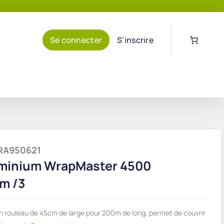
Se connecter
S’inscrire
WRA950621
uminium WrapMaster 4500
m /3
en rouleau de 45cm de large pour 200m de long, permet de couvrir