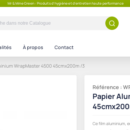
Mr & Mme Green : Produits d'hygiène et d'entretien haute performance
e
lités
À propos
Contact
minium WrapMaster 4500 45cmx200m /3
Référence : 
Papier Al
45cmx200
Ce film aluminium, 