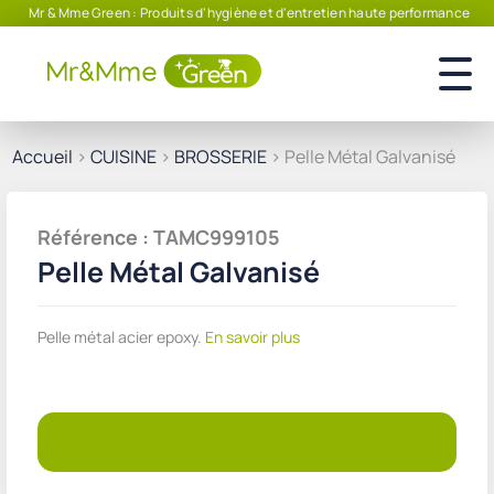
Mr & Mme Green : Produits d'hygiène et d'entretien haute performance
Accueil
>
CUISINE
>
BROSSERIE
> Pelle Métal Galvanisé
Référence : TAMC999105
Pelle Métal Galvanisé
Pelle métal acier epoxy.
En savoir plus
Demander un devis