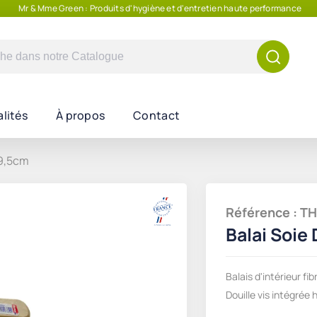
Mr & Mme Green : Produits d'hygiène et d'entretien haute performance
e
lités
À propos
Contact
29,5cm
Référence : 
Balai Soie
Balais d'intérieur f
Douille vis intégrée 