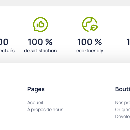
00
100 %
100 %
fectués
de satisfaction
eco-friendly
Pages
Bout
Accueil
Nos pr
À propos de nous
Origin
Dévelo