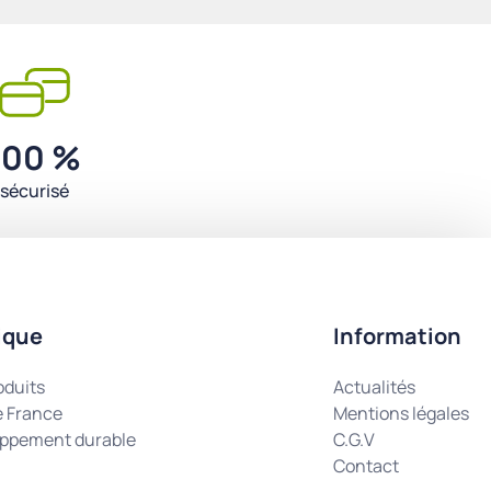
100 %
sécurisé
ique
Information
oduits
Actualités
e France
Mentions légales
ppement durable
C.G.V
Contact