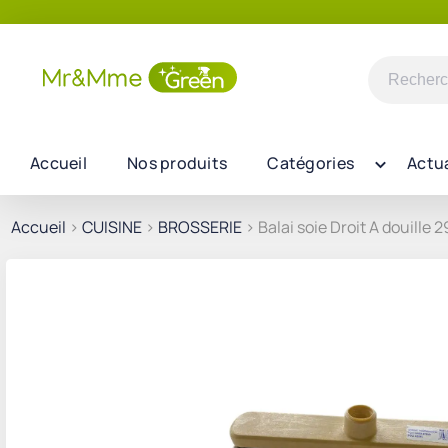
Recherch
pour :
Accueil
Nos produits
Catégories
Actua
Accueil
>
CUISINE
>
BROSSERIE
> Balai soie Droit A douille 