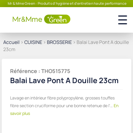
Mr & Mme Green : Produits d'hygiène et d'entretien haute performance
Accueil
>
CUISINE
>
BROSSERIE
> Balai Lave Pont A douille
23cm
Référence : THO515775
Balai Lave Pont A Douille 23cm
Lavage en intérieur fibre polypropylène, grosses touffes
fibre section cruciforme pour une bonne retenue de l'…
En
savoir plus