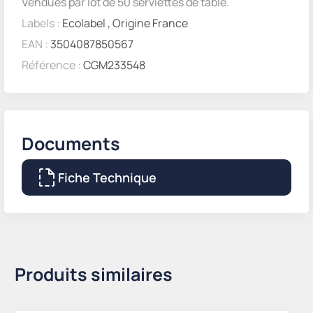
Vendues par lot de 50 serviettes de table.
Labels :
Ecolabel
,
Origine France
EAN :
3504087850567
Référence :
CGM233548
Documents
Fiche Technique
Produits similaires