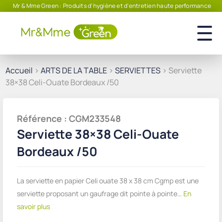
Mr & Mme Green : Produits d'hygiène et d'entretien haute performance
Accueil
>
ARTS DE LA TABLE
>
SERVIETTES
> Serviette
38×38 Celi-Ouate Bordeaux /50
Référence : CGM233548
Serviette 38×38 Celi-Ouate
Bordeaux /50
La serviette en papier Celi ouate 38 x 38 cm Cgmp est une
serviette proposant un gaufrage dit pointe à pointe…
En
savoir plus