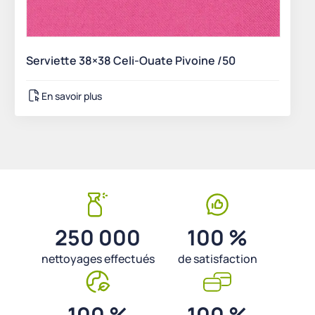
Serviette 38×38 Celi-Ouate Pivoine /50
En savoir plus
250 000
100 %
nettoyages effectués
de satisfaction
100 %
100 %